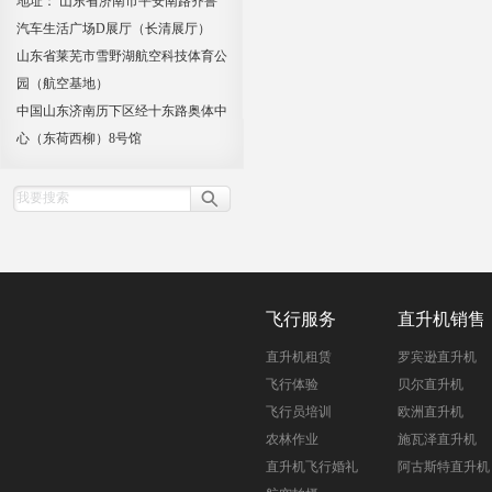
地址： 山东省济南市平安南路齐鲁
汽车生活广场D展厅（长清展厅）
山东省莱芜市雪野湖航空科技体育公
园（航空基地）
中国山东济南历下区经十东路奥体中
心（东荷西柳）8号馆
飞行服务
直升机销售
直升机租赁
罗宾逊直升机
飞行体验
贝尔直升机
飞行员培训
欧洲直升机
农林作业
施瓦泽直升机
直升机飞行婚礼
阿古斯特直升机