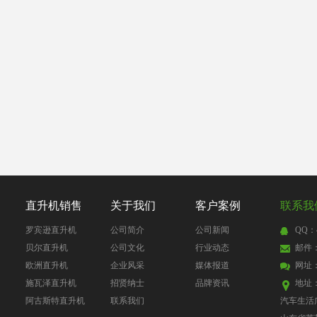
直升机销售
关于我们
客户案例
联系我
罗宾逊直升机
公司简介
公司新闻
QQ：4
贝尔直升机
公司文化
行业动态
邮件：4
欧洲直升机
企业风采
媒体报道
网址
施瓦泽直升机
招贤纳士
品牌资讯
地址
阿古斯特直升机
联系我们
汽车生活