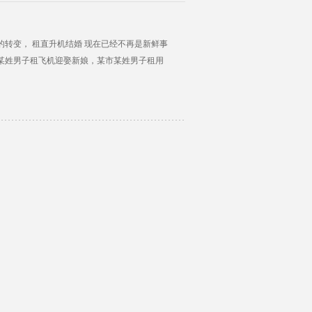
转变， 租直升机结婚 现在已经不再是新鲜事
某姓男子租飞机迎娶新娘，某市某姓男子租用