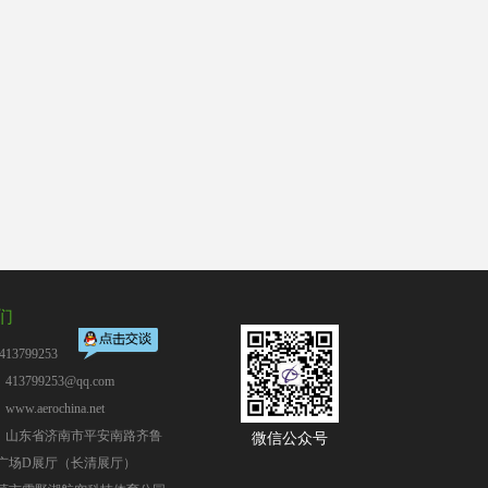
们
13799253
13799253@qq.com
：
www.aerochina.net
：山东省济南市平安南路齐鲁
微信公众号
广场D展厅（长清展厅）