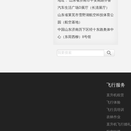
地址： 山东省济南市平安南路齐鲁
汽车生活广场D展厅（长清展厅）
山东省莱芜市雪野湖航空科技体育公
园（航空基地）
中国山东济南历下区经十东路奥体中
心（东荷西柳）8号馆
飞行服务
直升机租赁
飞行体验
飞行员培训
农林作业
直升机飞行婚礼