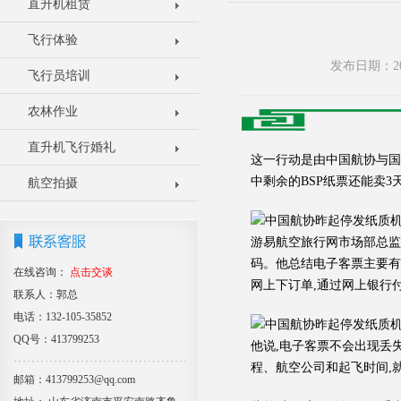
直升机租赁
飞行体验
发布日期：20
飞行员培训
农林作业
直升机飞行婚礼
这一行动是由中国航协与国
中剩余的BSP纸票还能卖
航空拍摄
游易航空旅行网市场部总监
码。他总结电子客票主要有
在线咨询：
点击交谈
网上下订单,通过网上银行
联系人：郭总
电话：132-105-35852
QQ号：413799253
他说,电子客票不会出现丢
程、航空公司和起飞时间,
邮箱：413799253@qq.com