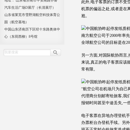
地址： 山东省济南市平安南路齐鲁
此外,电子客票的订票不受
汽车生活广场D展厅（长清展厅）
机票的偏远之处,或者是在
山东省莱芜市雪野湖航空科技体育公
尬。
园（航空基地）
中国山东济南历下区经十东路奥体中
南方航空公司于2000年率
心（东荷西柳）8号馆
全球航空公司的目标是在200
另一方面,对国际航协而言
来说,真正的电子客票应该
常有限。
“航空公司在机场只为自己
代理商分别邮寄给旅客,我
报销时间甚至中途丢失,一
电子客票在异地办理登机手
办票柜台办登机手续。另外
班不正常时会给旅客造成极