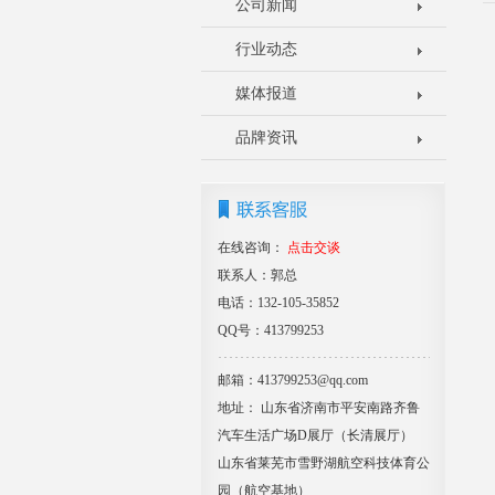
公司新闻
行业动态
媒体报道
品牌资讯
在线咨询：
点击交谈
联系人：郭总
电话：132-105-35852
QQ号：413799253
邮箱：413799253@qq.com
地址： 山东省济南市平安南路齐鲁
汽车生活广场D展厅（长清展厅）
山东省莱芜市雪野湖航空科技体育公
园（航空基地）