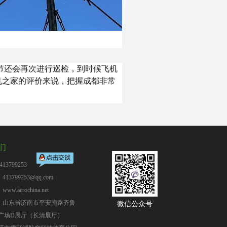
季节还会再次进行巡检，到时候飞机
机之家的评价来说，把握成都非常
们
13799253
13799253@qq.com
：
www.aerochina.net
：山东省济南市平安南路齐鲁
微信公众号
广场D展厅（长清展厅）