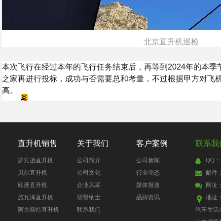
北京直升机巡检
本次飞行在经过本年的飞行任务结束后，再等到2024年的本
之家再进行投标，成功与否需要总和考量，不过根据甲方对飞
高。
直升机销售
关于我们
客户案例
联系我
罗宾逊直升机
公司简介
公司新闻
QQ：4
贝尔直升机
公司文化
行业动态
邮件：4
欧洲直升机
企业风采
媒体报道
网址
施瓦泽直升机
招贤纳士
品牌资讯
地址
阿古斯特直升机
联系我们
汽车生活